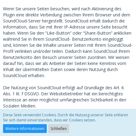
Wenn Sie unsere Seiten besuchen, wird nach Aktivierung des
Plugin eine direkte Verbindung zwischen Ihrem Browser und dem
SoundCloud-Server hergestellt. SoundCloud erhält dadurch die
Information, dass Sie mit Ihrer IP-Adresse unsere Seite besucht
haben. Wenn Sie den “Like-Button” oder “Share-Button” anklicken
während Sie in Ihrem SoundCloud- Benutzerkonto eingeloggt
sind, können Sie die Inhalte unserer Seiten mit Ihrem SoundCloud-
Profil verlinken und/oder teilen. Dadurch kann SoundCloud Ihrem
Benutzerkonto den Besuch unserer Seiten zuordnen. Wir weisen
darauf hin, dass wir als Anbieter der Seiten keine Kenntnis vom
Inhalt der übermittelten Daten sowie deren Nutzung durch
SoundCloud erhalten.
Die Nutzung von SoundCloud erfolgt auf Grundlage des Art. 6
Abs. 1 lit. f DSGVO. Der Websitebetreiber hat ein berechtigtes
Interesse an einer möglichst umfangreichen Sichtbarkeit in den
Sozialen Medien.
Diese Seite verwendet Cookies. Durch die Nutzung unserer Seite erklären
Weitere Informationen hierzu finden Sie in der
Sie sich damit einverstanden, dass wir Cookies setzen.
Datenschutzerklärung von SoundCloud unter:
Weitere Informationen
Schließen
https://soundcloud.com/pages/privacy
.