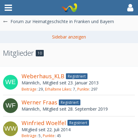
Forum zur Heimatgeschichte in Franken und Bayern
Mitglieder
10
Weberhaus_KLB
Registriert
Männlich
Mitglied seit 23. Januar 2013
Beiträge
29
Erhaltene Likes
7
Punkte
297
Werner Fraas
Registriert
Männlich
Mitglied seit 28. September 2019
Winfried Woelfel
Registriert
Mitglied seit 22. Juli 2014
Beiträge
5
Punkte
45